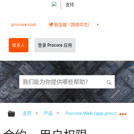
支持
procore.com
新加坡（简体中文）
联系人
登录 Procore 应用
扩展/隐缩全局层次
扩
主页
产品
Procore Web (app.procore.com