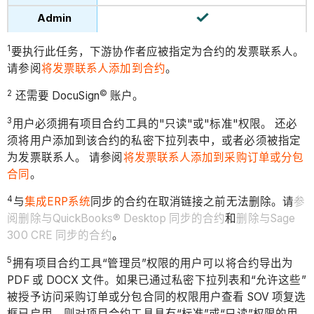
1
要执行此任务，下游协作者应被指定为合约的发票联系人。
请参阅
将发票联系人添加到合约
。
2
©
还需要 DocuSign
账户。
3
用户必须拥有项目合约工具的"只读"或"标准"权限。 还必
须将用户添加到该合约的私密下拉列表中，或者必须被指定
为发票联系人。 请参阅
将发票联系人添加到采购订单或分包
合同
。
4
与
集成ERP系统
同步的合约在取消链接之前无法删除。请
参
阅删除与QuickBooks® Desktop 同步的合约
和
删除与Sage
300 CRE 同步的合约
。
5
拥有项目合约工具“管理员”权限的用户可以将合约导出为
PDF 或 DOCX 文件。如果
已通过私密下拉列表和“允许这些”
被授予访问采购订单或分包合同的权限用户查看 SOV 项复选
框已启用
，则对项目合约工具具有“标准”或“只读”权限的用