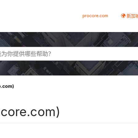
procore.com
新加
e.com)
ocore.com)