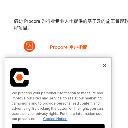
借助 Procore 为行业专业人士提供的基于云的施工管
程项目。
Procore 用户指南
产品发布
财务管理用户指南
We process your personal information to measure and
improve our sites and service, to assist our marketing
campaigns and to provide personalised content and
advertising. By clicking the button on the right, you can
exercise your privacy rights. For more information see
Procore 自定义解决方案
our privacy notice
Cookie Notice