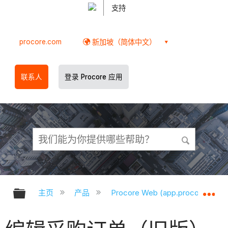
支持
procore.com
新加坡（简体中文）
联系人
登录 Procore 应用
扩展/隐缩全局层次
扩
主页
产品
Procore Web (app.procore.com