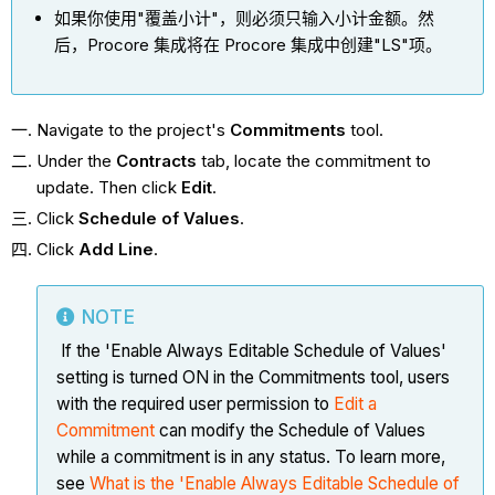
如果你使用"覆盖小计"，则必须只输入小计金额。然
后，Procore 集成将在 Procore 集成中创建"LS"项。
Navigate to the project's
Commitments
tool.
Under the
Contracts
tab, locate the commitment to
update. Then click
Edit
.
Click
Schedule of Values
.
Click
Add Line
.
NOTE
If the 'Enable Always Editable Schedule of Values'
setting is turned ON in the Commitments tool, users
with the required user permission to
Edit a
Commitment
can modify the Schedule of Values
while a commitment is in any status. To learn more,
see
What is the 'Enable Always Editable Schedule of