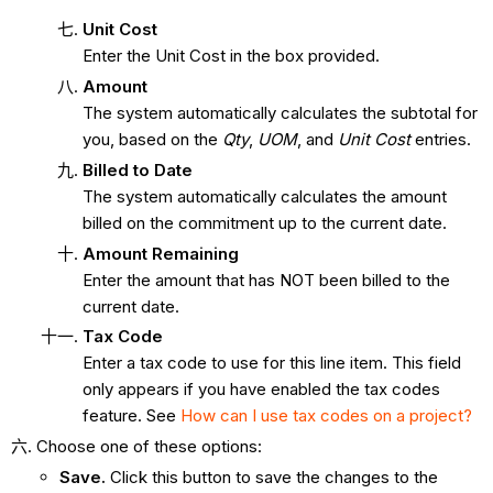
Unit Cost
Enter the Unit Cost in the box provided.
Amount
The system automatically calculates the subtotal for
you, based on the
Qty
,
UOM
, and
Unit Cost
entries.
Billed to Date
The system automatically calculates the amount
billed on the commitment up to the current date.
Amount Remaining
Enter the amount that has NOT been billed to the
current date.
Tax Code
Enter a tax code to use for this line item. This field
only appears if you have enabled the tax codes
feature. See
How can I use tax codes on a project?
Choose one of these options:
Save.
Click this button to save the changes to the