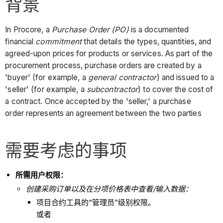
背景
In Procore, a
Purchase Order (PO)
is a documented
financial
commitment
that details the types, quantities, and
agreed-upon prices for products or services. As part of the
procurement process, purchase orders are created by a
'buyer' (for example, a
general contractor
) and issued to a
'seller' (for example, a
subcontractor
) to cover the cost of
a contract. Once accepted by the 'seller,' a purchase
order represents an agreement between the two parties
需要考虑的事项
所需用户权限：
创建采购订单以及在分项价格表中查看/输入数据：
项目合约工具的“管理员”级别权限。
或者