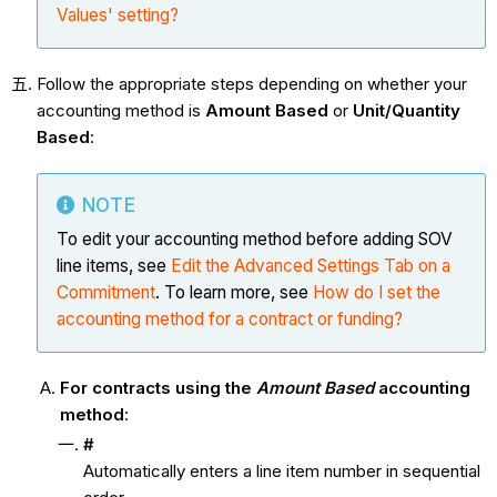
Values' setting?
Follow the appropriate steps depending on whether your
accounting method is
Amount Based
or
Unit/Quantity
Based
:
NOTE
To edit your accounting method before adding SOV
line items, see
Edit the Advanced Settings Tab on a
Commitment
. To learn more, see
How do I set the
accounting method for a contract or funding?
For contracts using the
Amount Based
accounting
method
:
#
Automatically enters a line item number in sequential