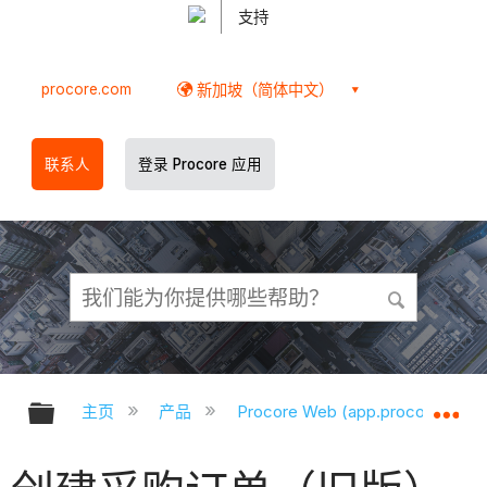
支持
procore.com
新加坡（简体中文）
联系人
登录 Procore 应用
扩展/隐缩全局层次
扩
主页
产品
Procore Web (app.procore.com