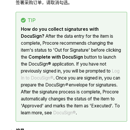
签署采购订单，请取消勾选。
TIP
How do you collect signatures with
DocuSign?
After the data entry for the item is
complete, Procore recommends changing the
item's status to 'Out for Signature' before clicking
the
Complete with DocuSign
button to launch
the DocuSign® application. If you have not
previously signed in, you will be prompted to
Log
In to DocuSign®
. Once you are signed in, you can
prepare the DocuSign
®
envelope for signatures.
After the signature process is complete, Procore
automatically changes the status of the item to
'Approved' and marks the item as 'Executed'. To
learn more, see
DocuSign®
.