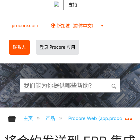
支持
procore.com
新加坡（简体中文）
联系人
登录 Procore 应用
扩展/隐缩全局层次
扩
主页
产品
Procore Web (app.procore.com