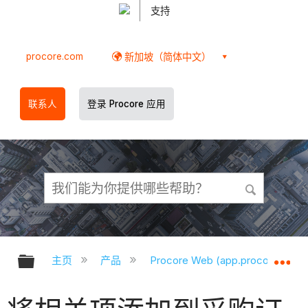
支持
procore.com
新加坡（简体中文）
联系人
登录 Procore 应用
扩展/隐缩全局层次
扩
主页
产品
Procore Web (app.procore.com