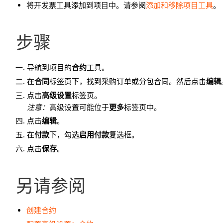
将开发票工具添加到项目中。请参阅
添加和移除项目工具
。
步骤
导航到项目的
合约
工具。
在
合同
标签页下，找到采购订单或分包合同。然后点击
编辑
点击
高级设置
标签页。
注意
：
高级设置可能位于
更多
标签页中。
点击
编辑
。
在
付款
下，勾选
启用付款
复选框。
点击
保存
。
另请参阅
创建合约