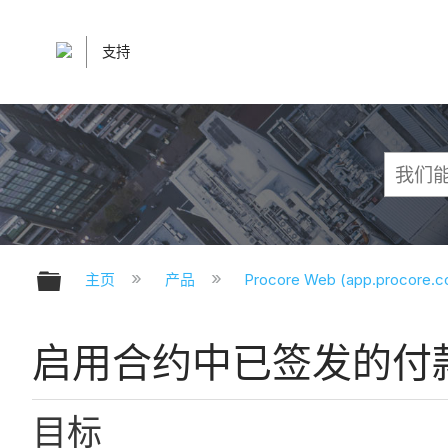
支持
扩展/隐缩全局层次
主页
产品
Procore Web (app.procore.
启用合约中已签发的付
目标