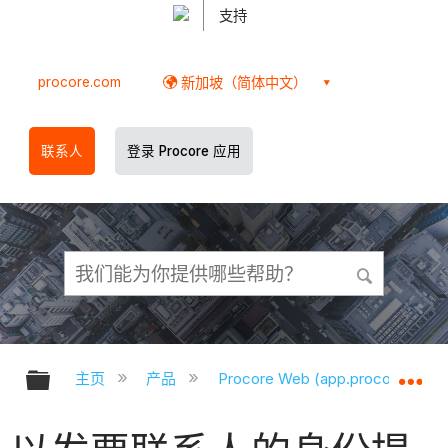
支持
procore.com
新加坡（简体中文）
联系人
登录 Procore 应用
扩展/隐缩全局层次
扩
主页
产品
Procore Web (app.procore.com