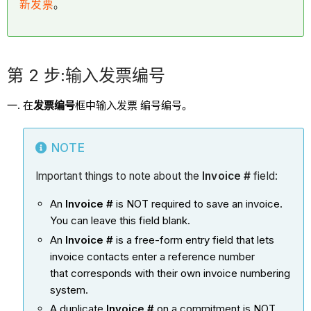
新发票
。
第 2 步:输入发票编号
在
发票编号
框中输入发票 编号编号。
NOTE
Important things to note about the
Invoice #
field:
An
Invoice #
is NOT required to save an invoice.
You can leave this field blank.
An
Invoice #
is a free-form entry field that lets
invoice contacts enter a reference number
that corresponds with their own invoice numbering
system.
A duplicate
Invoice #
on a commitment is NOT