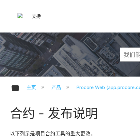
支持
扩展/隐缩全局层次
主页
产品
Procore Web (app.procore.
合约 - 发布说明
以下列示是项目合约工具的重大更改。