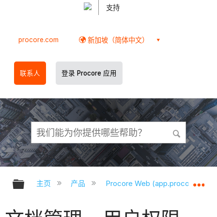
支持
procore.com
新加坡（简体中文）
联系人
登录 Procore 应用
扩展/隐缩全局层次
扩
主页
产品
Procore Web (app.procore.com