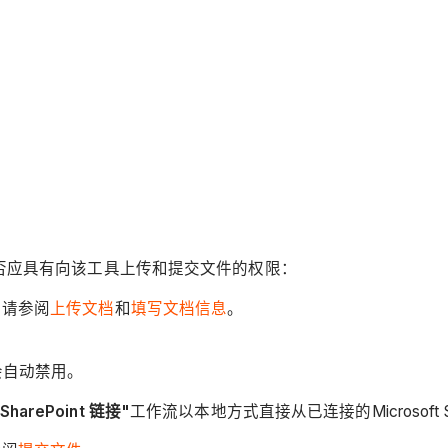
否应具有向该工具上传和提交文件的权限：
。请参阅
上传文档
和
填写文档信息
。
会自动禁用。
SharePoint 链接"
工作流以本地方式直接从已连接的Microsoft Sh