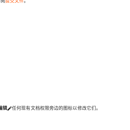
参阅
提交文件
。
编辑
任何现有文档权限旁边的图标以修改它们。