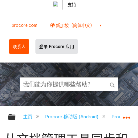
支持
procore.com
新加坡（简体中文）
联系人
登录 Procore 应用
扩展/隐缩全局层次
扩
主页
Procore 移动版 (Android)
Procore A