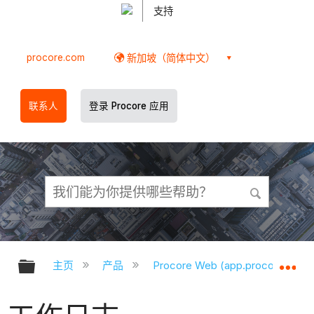
支持
procore.com
新加坡（简体中文）
联系人
登录 Procore 应用
扩展/隐缩全局层次
扩
主页
产品
Procore Web (app.procore.com