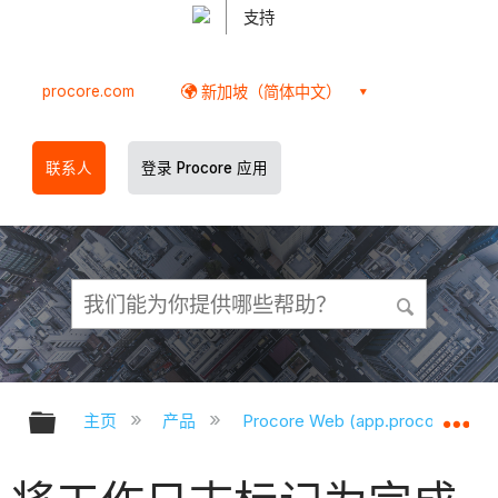
支持
procore.com
新加坡（简体中文）
联系人
登录 Procore 应用
扩展/隐缩全局层次
扩
主页
产品
Procore Web (app.procore.com