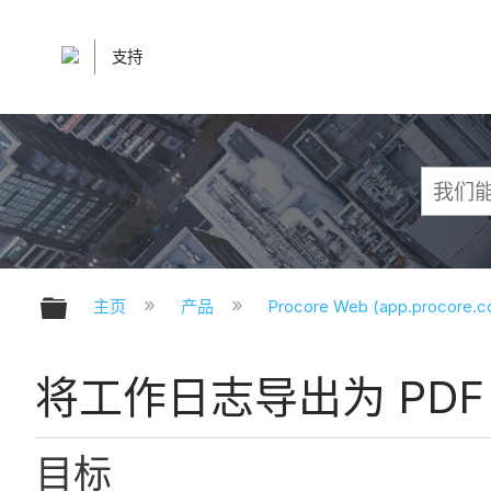
支持
扩展/隐缩全局层次
主页
产品
Procore Web (app.procore.
将工作日志导出为 PDF
目标