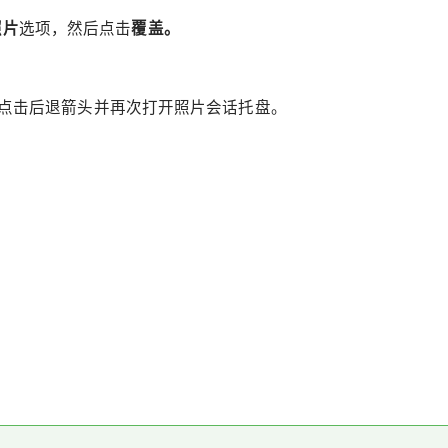
照片
选项，然后点击
覆盖。
点击后退箭头并再次打开照片会话托盘。
。