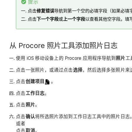
提示
点击
修复错误
导航到第一个空的必填字段（如果必填
点击
下一个字段
或
上一个字段
以查看其他空字段。填
从 Procore 照片工具添加照片日志
使用 iOS 移动设备上的 Procore 应用程序导航到
照片
工
点击一张照片，或通过点击
选择
，然后选择多张照片来
点击
创建项目
。
点击
工作日志
。
点击
照片
。
点击
确认
将所选照片添加到工作日志工具中的照片日志
或者
点击
取消
。