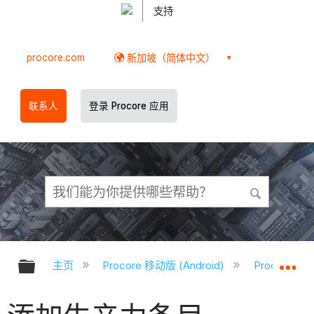
支持
procore.com
新加坡（简体中文）
联系人
登录 Procore 应用
扩展/隐缩全局层次
扩
主页
Procore 移动版 (Android)
Procore A