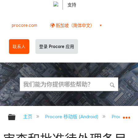
支持
procore.com
新加坡（简体中文）
联系人
登录 Procore 应用
扩展/隐缩全局层次
扩
主页
Procore 移动版 (Android)
Procore A