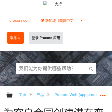
支持
procore.com
新加坡（简体中文）
联系人
登录 Procore 应用
扩展/隐缩全局层次
扩
主页
产品
Procore Web (app.procore.com