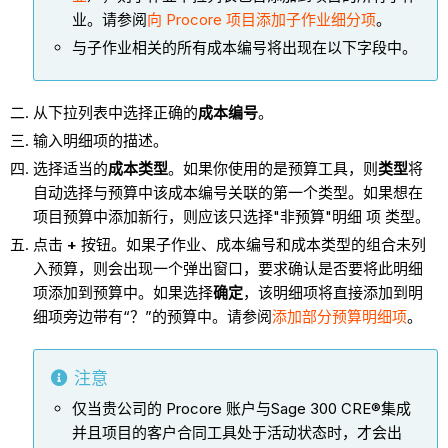
业。
请参阅
向 Procore 项目添加子作业细分项
。
与子作业相关的所有成本编号将出现在以下字段中。
从下拉列表中选择正确的
成本编号
。
输入明细项的描述。
选择适当的
成本类型
。如果你使用的是预算工具，则
类型
将
自动选择与预算中该成本编号关联的第一个类型。
如果想在
项目预算中添加新行，则应该只选择"非预算"明细 项 类型。
点击
+
按钮。如果子作业、成本编号和成本类型的组合未列
入预算，则会出现一个弹出窗口，要求确认是否要将此明细
项添加到预算中。如果选择
确定
，该明细项将直接添加到明
细项旁边带有“？”的预算中。请参阅
添加部分预算明细项
。
注意
仅当贵公司的 Procore 账户与Sage 300 CRE®集成
并且项目的客户合同工具处于活动状态时，才会出