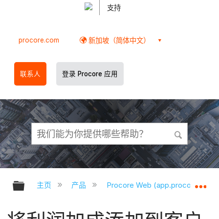
支持
procore.com
新加坡（简体中文）
联系人
登录 Procore 应用
扩展/隐缩全局层次
扩
主页
产品
Procore Web (app.procore.com