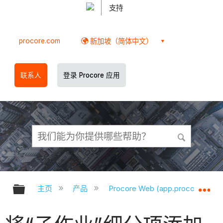
支持
procore.com
新加坡（简体中文）
联系人
登录 Procore 应用
扩展/隐缩全局层次
扩
主页
产品
Procore Web (app.procore.com