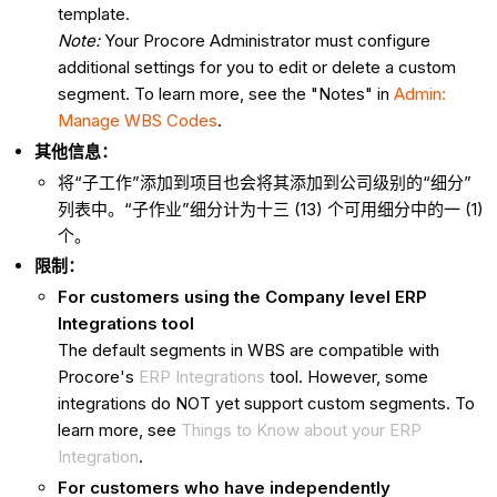
template.
Note:
Your Procore Administrator must configure
additional settings for you to edit or delete a custom
segment. To learn more, see the "Notes" in
Admin:
Manage WBS Codes
.
其他信息：
将“子工作”添加到项目也会将其添加到公司级别的“细分”
列表中。“子作业”细分计为十三 (13) 个可用细分中的一 (1)
个。
限制：
For customers using the Company level ERP
Integrations tool
The default segments in WBS are compatible with
Procore's
ERP Integrations
tool. However, some
integrations do NOT yet support custom segments. To
learn more, see
Things to Know about your ERP
Integration
.
For customers who have independently