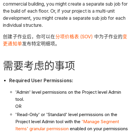
commercial building, you might create a separate sub job for
the build of each floor. Or, if your project is a multi-unit
development, you might create a separate sub job for each
individual structure.
创建子作业后，你可以在
分项价格表 (SOV)
中为子作业的
变
更通知单
发布特定明细项。
需要考虑的事项
Required User Permissions:
'Admin' level permissions on the Project level Admin
tool.
OR
'Read-Only' or 'Standard' level permissions on the
Project level Admin tool with the
'Manage Segment
Items' granular permission
enabled on your permissions