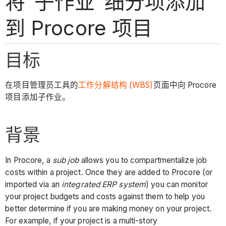
将“子作业”细分项添加
到 Procore 项目
目标
在项目管理员工具的
工作分解结构 (WBS)
页面中向 Procore
项目添加子作业。
背景
In Procore, a
sub job
allows you to compartmentalize job
costs within a project. Once they are added to Procore (or
imported via an
integrated ERP system
) you can monitor
your project budgets and costs against them to help you
better determine if you are making money on your project.
For example, if your project is a multi-story