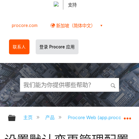
支持
procore.com
新加坡（简体中文）
联系人
登录 Procore 应用
扩展/隐缩全局层次
扩
主页
产品
Procore Web (app.procore.com