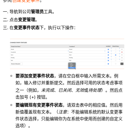
参阅
创建变更事件
。
导航到公司
管理员
工具。
点击
变更管理
。
在
变更事件状态
下，执行以下操作：
要添加变更事件状态
，请在空白框中输入所需文本。例
如，输入
。然后选择可用的状态考虑事项
修订并重新提交
之一（例如，
未完成
、
已关闭
、
无效
或
待处理
）。然后点
击加号 (+) 按钮。
要编辑现有变更事件状态
，请双击表中的相应值。然后用
新值覆盖现有文本。（
注意
：不能编辑系统的默认变更事
件状态选择，只能编辑你为在系统中使用而创建的自定义
选项）。