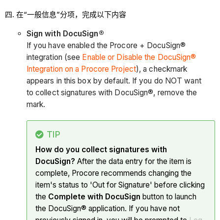
在“一般信息”分项，完成以下内容
Sign with DocuSign®
If you have enabled the Procore + DocuSign®
integration (see
Enable or Disable the DocuSign®
Integration on a Procore Project
), a checkmark
appears in this box by default. If you do NOT want
to collect signatures with DocuSign®, remove the
mark.
TIP
How do you collect signatures with
DocuSign?
After the data entry for the item is
complete, Procore recommends changing the
item's status to 'Out for Signature' before clicking
the
Complete with DocuSign
button to launch
the DocuSign® application. If you have not