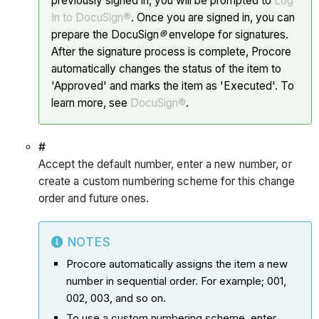
previously signed in, you will be prompted to
Log
In to DocuSign®
. Once you are signed in, you can
prepare the DocuSign
®
envelope for signatures.
After the signature process is complete, Procore
automatically changes the status of the item to
'Approved' and marks the item as 'Executed'. To
learn more, see
DocuSign®
.
#
Accept the default number, enter a new number, or
create a custom numbering scheme for this change
order and future ones.
NOTES
Procore automatically assigns the item a new
number in sequential order. For example; 001,
002, 003, and so on.
To use a custom numbering scheme, enter