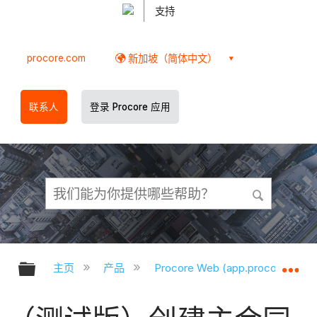
支持
procore.com
新加坡（简体中文）
联系人
登录 Procore 应用
扩展/隐缩全局层次
扩
主页
产品
Procore Web (app.procore.com