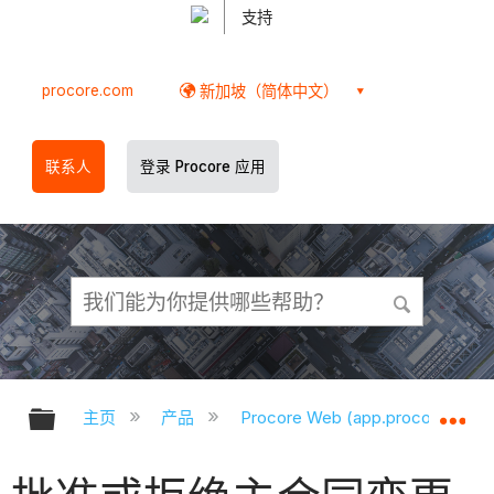
支持
procore.com
新加坡（简体中文）
联系人
登录 Procore 应用
扩展/隐缩全局层次
扩
主页
产品
Procore Web (app.procore.com