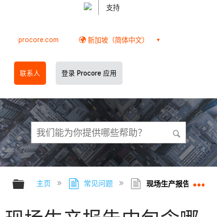
支持
procore.com
新加坡（简体中文）
联系人
登录 Procore 应用
扩展/隐缩全局层次
扩
主页
常见问题
现场生产报告中包含