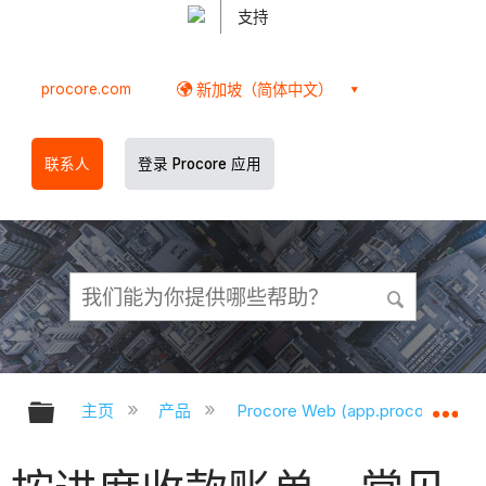
支持
procore.com
新加坡（简体中文）
联系人
登录 Procore 应用
扩展/隐缩全局层次
扩
主页
产品
Procore Web (app.procore.com