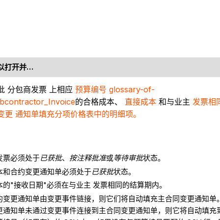
以打开并…
批 分包商发票 上相应
预算编号
glossary-of-
bcontractor_Invoice
的合格成本、
直接成本
和与业主
发票相
约变更 通知单填充分项价格表中的明细项。
发票必须处于
已获批
、
按注释批准
或
等待审批
状态。
本和合约变更通知单必须处于
已获批
状态。
本的"接收日期"必须在与业主 发票相同的结算期内。
约变更通知单由变更事件链接，则它们将自动填充主合同变更通知单。
更通知单未通过变更事件连接到主合同变更通知单，则它将自动填充