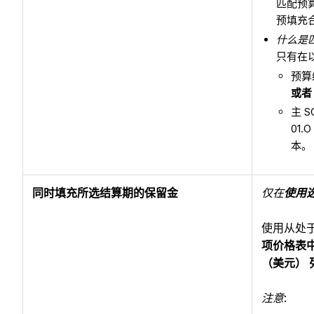
匹配预算
预填充
什么是
只有在以
预算
或者
主 
01.
本。
同时填充所选结算期的保留金
仅在
使用
使用从处
项价格表
（美元） 
注意
: