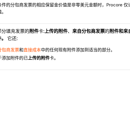
件的分包商发票的相应保留金价值是非零美元金额时，Procore 仅
值。
部分填充发票的
附件
卡:
上传的附件
、
来自分包商发票
的
附件和来
件。
它还:
分包商发票
和
直接成本
中的任何现有附件添加到适当的部分。
于添加附件的已
上传的附件
卡。