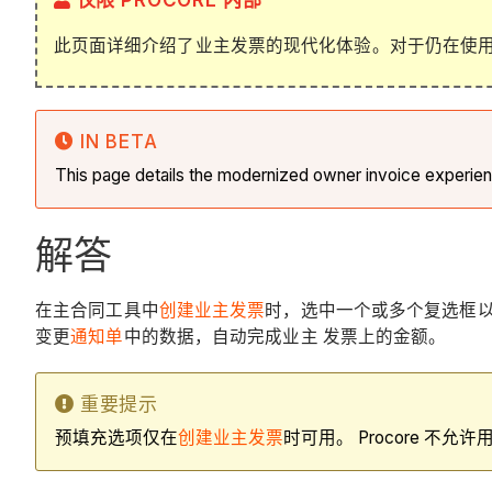
仅限 PROCORE 内部
此页面详细介绍了业主发票的现代化体验。对于仍在使
IN BETA
This page details the modernized owner invoice experie
解答
在主合同工具中
创建业主发票
时，选中一个或多个复选框以打
变更
通知单
中的数据，自动完成业主 发票上的金额。
重要提示
预填充选项仅在
创建业主发票
时可用。 Procore 不允