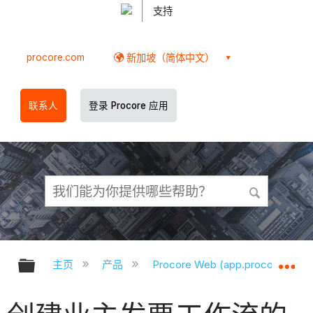
支持
procore.com
新加坡（简体中文）
联系人
登录 Procore 应用
扩展/隐缩全局层次
扩
主页
产品
Procore Web (app.procore.com