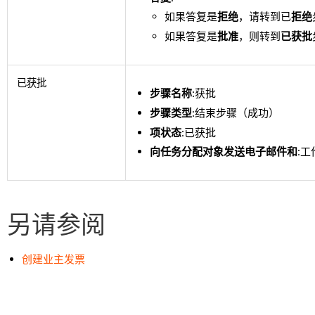
如果答复是
拒绝
，请转到已
拒绝
如果答复是
批准
，则转到
已获批
已获批
步骤名称
:获批
步骤类型
:结束步骤（成功）
项状态
:已获批
向任务分配对象发送电子邮件和
:
另请参阅
创建业主发票