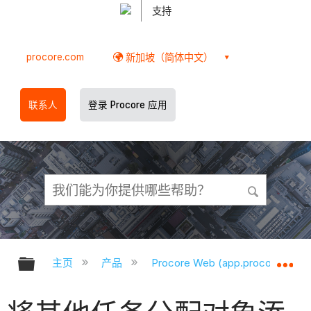
支持
procore.com
新加坡（简体中文）
联系人
登录 Procore 应用
扩展/隐缩全局层次
扩
主页
产品
Procore Web (app.procore.com