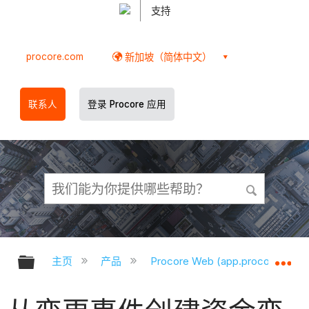
支持
procore.com
新加坡（简体中文）
联系人
登录 Procore 应用
扩展/隐缩全局层次
扩
主页
产品
Procore Web (app.procore.com