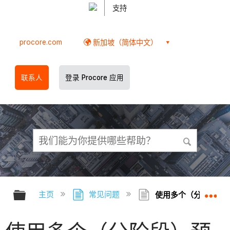
支持
procore.com
新加坡（简体中文）
联系人
登录 Procore 应用
扩展/隐缩全局层次
扩
主页
常见问题
使用多个（分阶段）