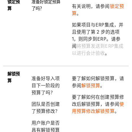
锁定预
准备好锁定预算
有关说明，请参阅
锁定预
算
了吗？
算
。
如果项目与ERP集成，并
且使用了第 2 步的选项
1，则同步到ERP。请参
阅
将预算发送到ERP集成
以进行会计验收
。
解锁预
准备好导入项
要了解如何解锁预算，请
算
目下一阶段的
参阅
解锁预算
。
预算了吗？
要了解如何在创建预算修
团队是否创建
改后解锁预算，请参阅
使
了预算修改？
用预算修改解锁预算
。
用户账户是否
具有解锁预算