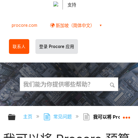
支持
procore.com
新加坡（简体中文）
联系人
登录 Procore 应用
扩展/隐缩全局层次
扩
主页
常见问题
我可以将 Procore