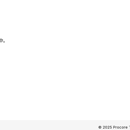
中。
© 2025 Procore T