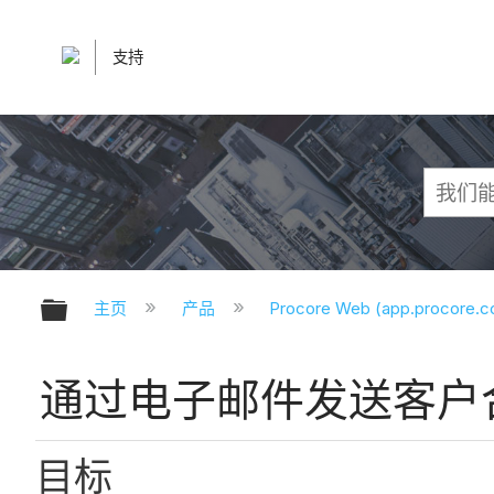
支持
扩展/隐缩全局层次
主页
产品
Procore Web (app.procore.
通过电子邮件发送客户
目标