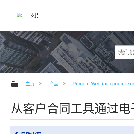
支持
扩展/隐缩全局层次
主页
产品
Procore Web (app.procore.
从客户合同工具通过电子