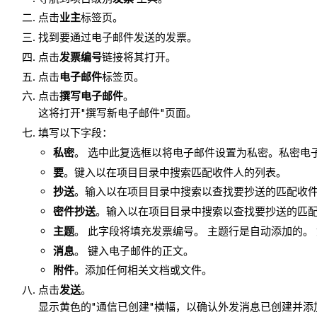
点击
业主
标签页。
找到要通过电子邮件发送的发票。
点击
发票编号
链接将其打开。
点击
电子邮件
标签页。
点击
撰写电子邮件
。
这将打开"撰写新电子邮件"页面。
填写以下字段：
私密
。 选中此复选框以将电子邮件设置为私密。私密电
要
。键入以在项目目录中搜索匹配收件人的列表。
抄送
。输入以在项目目录中搜索以查找要抄送的匹配收
密件抄送
。输入以在项目目录中搜索以查找要抄送的匹
主题
。 此字段将填充发票编号。 主题行是自动添加的。
消息
。 键入电子邮件的正文。
附件
。添加任何相关文档或文件。
点击
发送
。
显示黄色的"通信已创建"横幅，以确认外发消息已创建并添加到