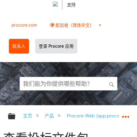
支持
procore.com
新加坡（简体中文）
联系人
登录 Procore 应用
扩展/隐缩全局层次
扩
主页
产品
Procore Web (app.procore.com