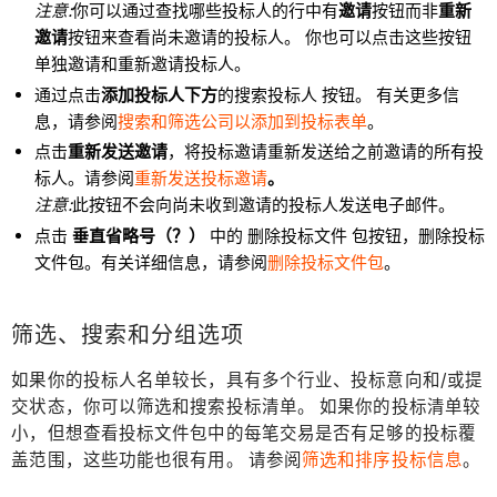
注意:
你可以通过查找哪些投标人的行中有
邀请
按钮而非
重新
邀请
按钮来查看尚未邀请的投标人。 你也可以点击这些按钮
单独邀请和重新邀请投标人。
通过点击
添加
投标人下方
的搜索投标人
按钮。 有关更多信
息，请参阅
搜索和筛选公司以添加到投标表单
。
点击
重新发送邀请
，将投标邀请重新发送给之前邀请的所有投
标人
。请参阅
重新发送投标邀请
。
注意:
此按钮不会向尚未收到邀请的投标人发送电子邮件。
点击
垂直省略号（？）
中的 删除投标文件 包按钮，删除投标
文件包。有关详细信息，请参阅
删除投标文件包
。
筛选、搜索和分组选项
如果你的投标人名单较长，具有多个行业、投标意向和/或提
交状态，你可以筛选和搜索投标清单。 如果你的投标清单较
小，但想查看投标文件包中的每笔交易是否有足够的投标覆
盖范围，这些功能也很有用。 请参阅
筛选和排序投标信息
。