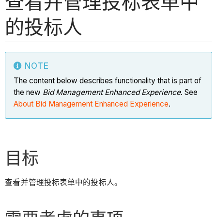
查看并管理投标表单中
的投标人
NOTE
The content below describes functionality that is part of
the new
Bid Management Enhanced Experience
. See
About Bid Management Enhanced Experience
.
目标
查看并管理投标表单中的投标人。