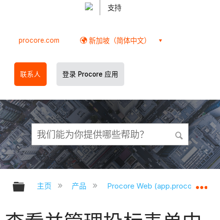
支持
procore.com
新加坡（简体中文）
联系人
登录 Procore 应用
扩展/隐缩全局层次
扩
主页
产品
Procore Web (app.procore.com