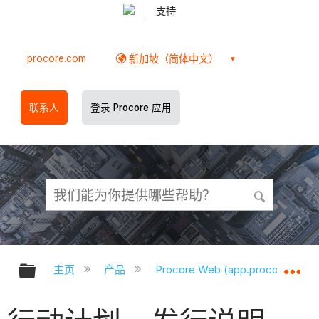
支持
procore.com
新加坡（简体中文）
联系人
登录 Procore 应用
扩展/隐缩全局层次
扩
主页
产品
Procore Web (app.procore.com