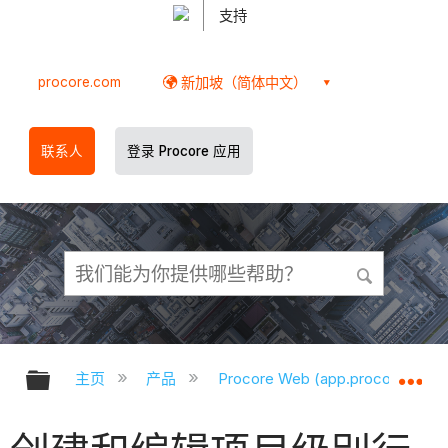
支持
procore.com
新加坡（简体中文）
联系人
登录 Procore 应用
扩展/隐缩全局层次
扩
主页
产品
Procore Web (app.procore.com