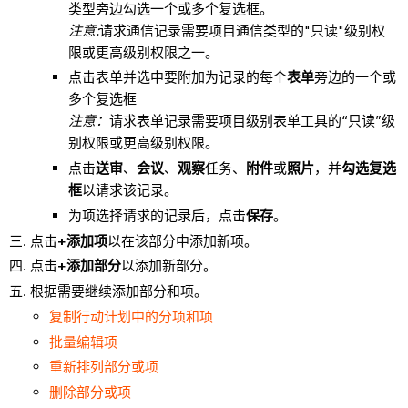
类型旁边勾选一个或多个复选框。
注意:
请求通信记录需要项目通信类型的"只读"级别权
限或更高级别权限之一。
点击表单并选中要附加为记录的每个
表单
旁边的一个或
多个复选框
注意：
请求表单记录需要项目级别表单工具的“只读”级
别权限或更高级别权限。
点击
送审
、
会议
、
观察
任务、
附件
或
照片
，并
勾选复选
框
以请求该记录。
为项选择请求的记录后，点击
保存
。
点击
+添加项
以在该部分中添加新项。
点击
+添加部分
以添加新部分。
根据需要继续添加部分和项。
复制行动计划中的分项和项
批量编辑项
重新排列部分或项
删除部分或项