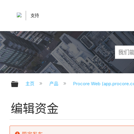
支持
扩展/隐缩全局层次
主页
产品
Procore Web (app.procore.
编辑资金