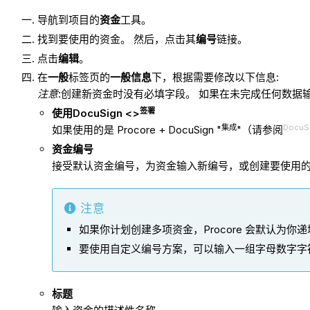
导航到项目的
资金
工具。
找到要使用的资金。 然后，点击其
编号
链接。
点击
编辑
。
在
一般
标签页的
一般信息
下，根据需要修改以下信息:
注意
:创建新资金时没有必填字段。 如果在未完成任何数据
签署
使用DocuSign <>
集成
DocuS
如果使用的是 Procore + DocuSign "
"（请参阅
资金编号
接受默认资金编号，为资金输入新编号，或创建要使用
注意
如果你计划创建多项资金，Procore 会默认为你递
要使用自定义编号方案，可以输入一组字母数字字符（例如，
标题