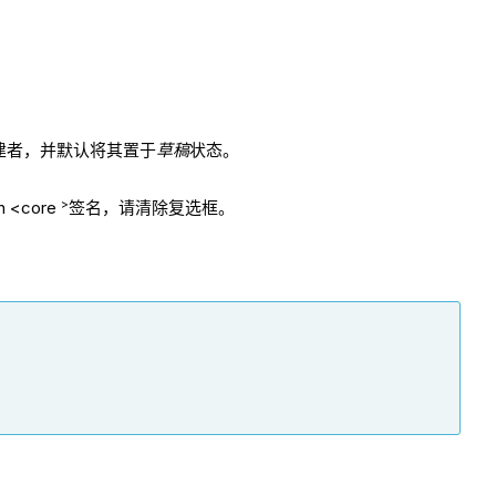
建者，并默认将其置于
草稿
状态。
>
<core
签名，请清除复选框。