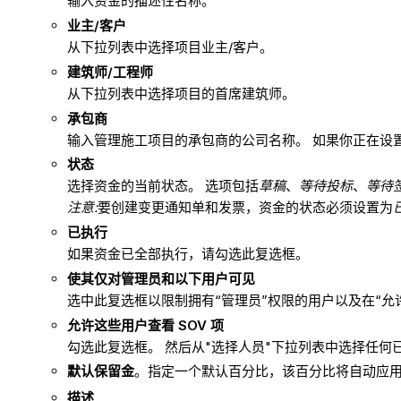
输入资金的描述性名称。
业主/客户
从下拉列表中选择项目业主/客户。
建筑师/工程师
从下拉列表中选择项目的首席建筑师。
承包商
输入管理施工项目的承包商的公司名称。 如果你正在设
状态
选择资金的当前状态。 选项包括
草稿
、
等待投标
、
等待
注意:
要创建变更通知单和发票，资金的状态必须设置为
已执行
如果资金已全部执行，请勾选此复选框。
使其仅对管理员和以下用户可见
选中此复选框以限制拥有“管理员”权限的用户以及在“
允许这些用户查看 SOV 项
勾选此复选框。 然后从"选择人员"下拉列表中选择任何
默认保留金
。指定一个默认百分比，该百分比将自动应
描述