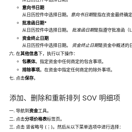
意向书日期
从日历控件中选择日期。
意向书
日期
是指在资金最终确定
批准函日期*
从日历控件中选择日期。
批准函日期
是指遵守批准函（
资金终止日期
从日历控件中选择日期。
资金终止日期
是资金中概述的
在
其他信息
下，执行以下操作：
包裹体
。指定资金中任何商定的包含事项。
排除事项
。在资金中指定任何商定的除外事项。
点击
保存
。
添加、删除和重新排列 SOV 明细项
导航到
资金
工具。
点击
分项价格表
标签页。
点击 竖省略号 (⋮)。然后从以下菜单选项中进行选择：