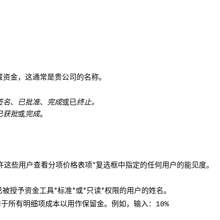
置资金，这通常是贵公司的名称。
签名
、
已批准
、
完成
或已
终止。
已获批
或
完成
。
允许这些用户查看分项价格表项”复选框中指定的任何用户的能见度。
已被授予资金工具"标准"或"只读"权限的用户的姓名。
用于所有明细项成本以用作保留金。例如，输入：
10%