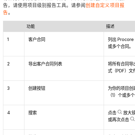
告，请使用项目级别报告工具。请参阅
创建自定义项目报
告
。
功能
描述
1
客户合同
列出 Proc
或多个合同。
2
导出客户合同列表
将所有合同导出为
式（PDF）文
3
创建按钮
为你的项目创建
（1）个或多
4
搜索
点击
放大镜
或再次点击