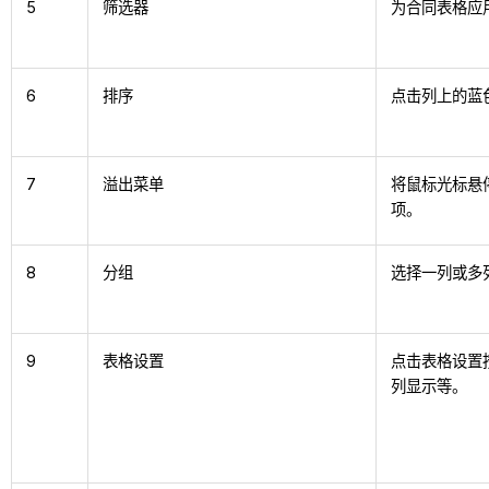
5
筛选器
为合同表格应
6
排序
点击列上的蓝
7
溢出菜单
将鼠标光标悬
项。
8
分组
选择一列或多
9
表格设置
点击表格设置
列显示等。