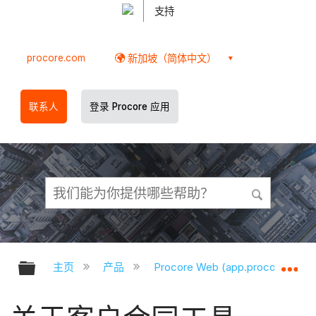
支持
procore.com
新加坡（简体中文）
联系人
登录 Procore 应用
扩展/隐缩全局层次
扩
主页
产品
Procore Web (app.procore.com