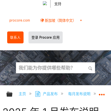
支持
procore.com
新加坡（简体中文）
联系人
登录 Procore 应用
扩展/隐缩全局层次
扩
主页
产品发布
每月发布说明
2