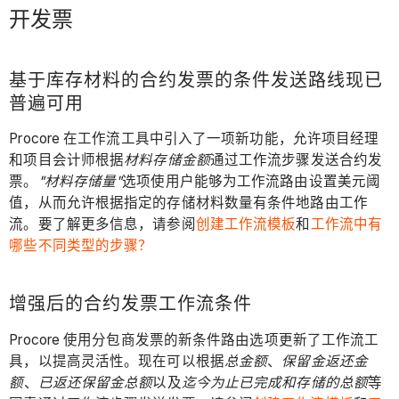
开发票
基于库存材料的合约发票的条件发送路线现已
普遍可用
Procore 在工作流工具中引入了一项新功能，允许项目经理
和项目会计师根据
材料存储金额
通过工作流步骤发送合约发
票。
"材料存储量"
选项使用户能够为工作流路由设置美元阈
值，从而允许根据指定的存储材料数量有条件地路由工作
流。要了解更多信息，请参阅
创建工作流模板
和
工作流中有
哪些不同类型的步骤？
增强后的合约发票工作流条件
Procore 使用分包商发票的新条件路由选项更新了工作流工
具，以提高灵活性。现在可以根据
总金额
、
保留金返还金
额
、
已返还保留金总额
以及
迄今为止已完成和存储的总额
等