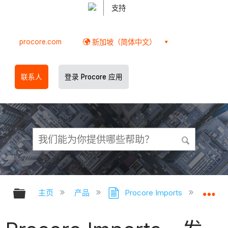
支持
procore.com
新加坡（简体中文）
联系人
登录 Procore 应用
扩展/隐缩全局层次
扩
主页
产品
Procore Imports
Pr