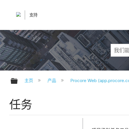
支持
扩展/隐缩全局层次
主页
产品
Procore Web (app.procore.
任务