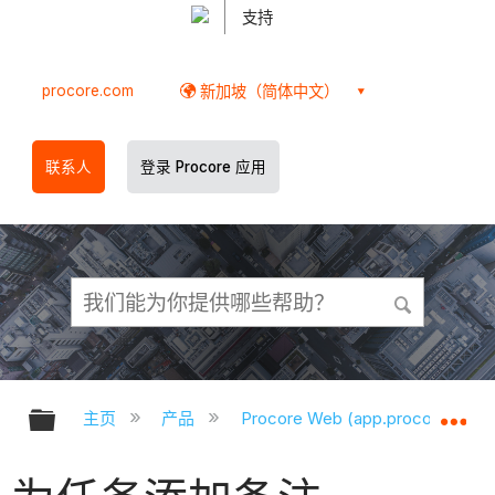
支持
procore.com
新加坡（简体中文）
联系人
登录 Procore 应用
扩展/隐缩全局层次
扩
主页
产品
Procore Web (app.procore.com