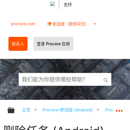
支持
procore.com
新加坡（简体中文）
联系人
登录 Procore 应用
扩展/隐缩全局层次
扩
主页
Procore 移动版 (Android)
Procore A