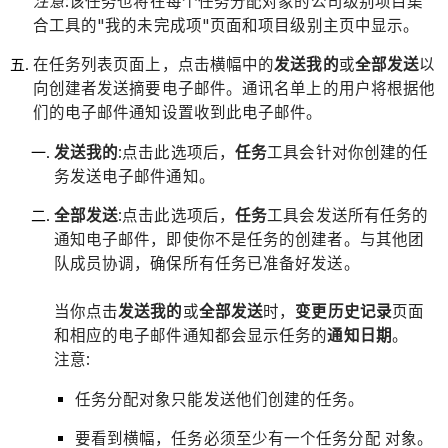
注意
:该任务也将在每个任务分配对象的公司级别项目集
合工具的"我的未完成项"页面和项目级别主页中显示。
在任务列表页面上，点击横幅中的
发送我的
或
全部发送
以
向创建者发送摘要电子邮件。通讯名单上的用户将根据他
们的电子邮件通知设置收到此电子邮件。
发送我的
:点击此选项后，
任务
工具会针对你创建的任
务发送电子邮件通知。
全部发送
:点击此选项后，
任务
工具会发送所有任务的
通知电子邮件，即使你不是任务的创建者。与其他团
队成员协调，确保所有任务已准备好发送。
当你点击
发送我的
或
全部发送
时，
变更历史记录
页面
和相应的电子邮件通知都会显示任务的
通知日期
。
注意:
任务分配对象只能发送他们创建的任务。
要看到横幅，任务必须至少有一个任务分配 对象。