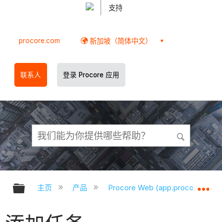
支持
procore.com
新加坡（简体中文）
联系人
登录 Procore 应用
扩展/隐缩全局层次
扩
主页
产品
Procore Web (app.procore.com