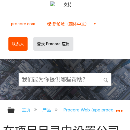
支持
procore.com
新加坡（简体中文）
联系人
登录 Procore 应用
扩展/隐缩全局层次
扩
主页
产品
Procore Web (app.procore.com