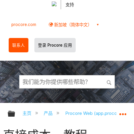
支持
procore.com
新加坡（简体中文）
联系人
登录 Procore 应用
扩展/隐缩全局层次
扩
主页
产品
Procore Web (app.procore.com