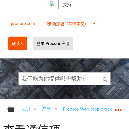
支持
procore.com
新加坡（简体中文）
联系人
登录 Procore 应用
扩展/隐缩全局层次
扩
主页
产品
Procore Web (app.procore.com