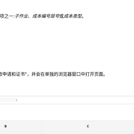
项之一:
子作业
、
成本编号层号
或
成本类型
。
式的"付款申请和证书"，并会在单独的浏览器窗口中打开页面。