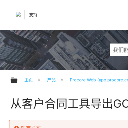
支持
扩展/隐缩全局层次
主页
产品
Procore Web (app.procore.
从客户合同工具导出GC 